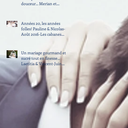
douceur... Merian et
Robert-Jan - Juillet 2016 -
Domai
Années 20, les années
folles! Pauline & Nicolas-
Août 2016-Les cabanes
dans les bois, Villalier
Un mariage gourmand et
sucré tout en finesse...
Laetitia & Vincent-Juin
2016-Château de la Mogèr