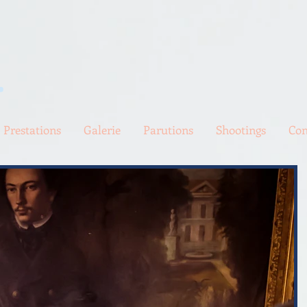
.
Prestations
Galerie
Parutions
Shootings
Con