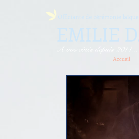
​Officiante de cérémonie laïque
EMILIE D
A vos côtés depuis 2014...
Accueil