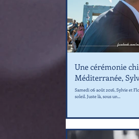
Une cérémonie chic
Méditerranée, Sylv
Samedi 06 août 2016, Sylvie et Flor
soleil. Juste là, sous un...