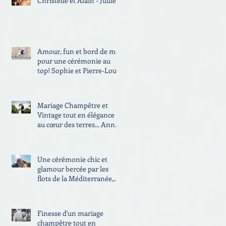
Christelle et Alain - Juillet
2016 - Château de P
Amour, fun et bord de mer
pour une cérémonie au
top! Sophie et Pierre-Louis
- Juin 2016 - Plage Les
Mariage Champêtre et
Vintage tout en élégance
au cœur des terres... Anne
et Gaspard - Juillet 2016 -
Une cérémonie chic et
glamour bercée par les
flots de la Méditerranée,
Sylvie et Florian - Août
2016
Finesse d'un mariage
champêtre tout en